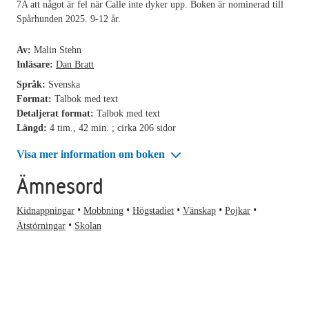
7A att något är fel när Calle inte dyker upp. Boken är nominerad till
Spårhunden 2025. 9-12 år.
Av:
Malin Stehn
Inläsare:
Dan Bratt
Språk:
Svenska
Format:
Talbok med text
Detaljerat format:
Talbok med text
Längd:
4 tim., 42 min. ; cirka 206 sidor
Visa mer information om boken
Ämnesord
Kidnappningar
Mobbning
Högstadiet
Vänskap
Pojkar
Ätstörningar
Skolan