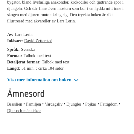
bygator, bland livsfarliga anakondor, krokodiler och tjattrande apor i
djungeln. Och där finns även mostern som bor i en hydda mitt inne i
skogen med djuren runtomkring sig. Den tryckta boken är rikt
illustrerad med akvareller av Lars Lerin.
Av:
Lars Lerin
Inläsare:
David Zetterstad
Språk:
Svenska
Format:
Talbok med text
Detaljerat format:
Talbok med text
Längd:
51 min. ; cirka 104 sidor
Visa mer information om boken
Ämnesord
Brasilien
Familjen
Vardagsliv
Djungler
Pojkar
Fattigdom
Djur och människor