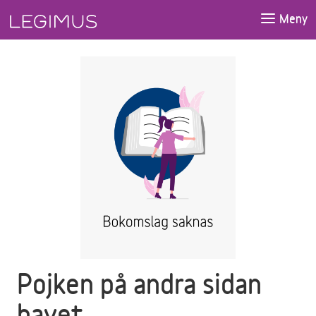
Gå till huvudinnehåll
Meny
Pojken på andra sidan
havet