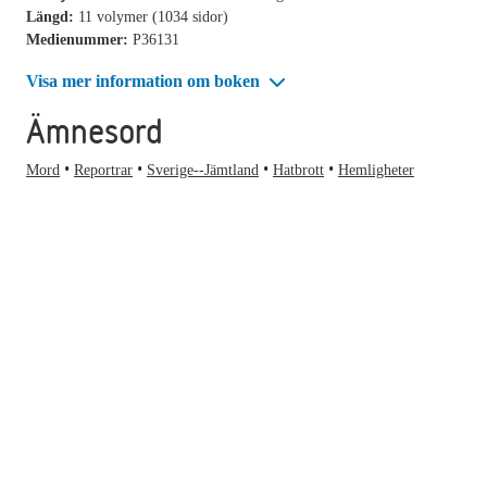
Längd:
11 volymer (1034 sidor)
Medienummer:
P36131
Visa mer information om boken
Ämnesord
Mord
Reportrar
Sverige--Jämtland
Hatbrott
Hemligheter