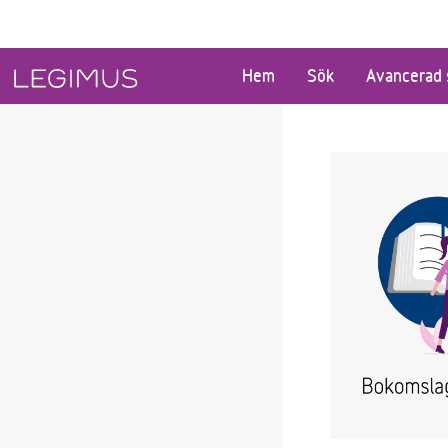
Gå till huvudinnehåll
Hem
Sök
Avancerad 