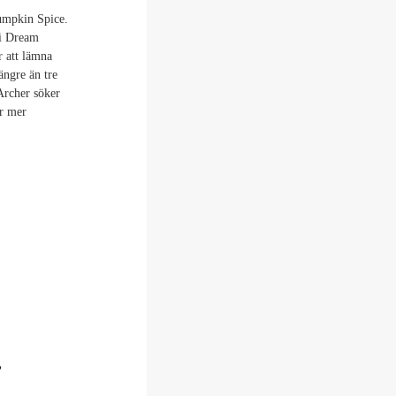
umpkin Spice.
 i Dream
r att lämna
ängre än tre
Archer söker
ir mer