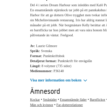
Del 4 i serien Dream Harbour som inleddes med Kafé P
En ensamstående stjärnkock tar jobb på ett pannkakshus
Harbor för att ge dottern Olive trygghet men tvekar infö
sin Michelinvinnande restaurang. Iris har aldrig stannat l
månader på ett jobb. När borgmästare Kelly berättar att 
en barnflicka tar hon jobbet men att vara nära honom bl
påfrestande än väntat. Feelgood.
Av:
Laurie Gilmore
Språk:
Svenska
Format:
Punktskriftsbok
Detaljerat format:
Punktskrift för envägslån
Längd:
8 volymer (735 sidor)
Medienummer:
P36140
Visa mer information om boken
Ämnesord
Kockar
Småstäder
Ensamstående fäder
Barnflickor
Män och kvinnor
Far-dotterrelationer