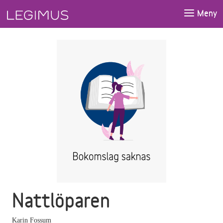
Gå till huvudinnehåll
Meny
Nattlöparen
Karin Fossum