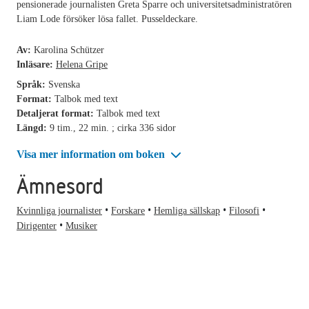
pensionerade journalisten Greta Sparre och universitetsadministratören
Liam Lode försöker lösa fallet. Pusseldeckare.
Av:
Karolina Schützer
Inläsare:
Helena Gripe
Språk:
Svenska
Format:
Talbok med text
Detaljerat format:
Talbok med text
Längd:
9 tim., 22 min. ; cirka 336 sidor
Visa mer information om boken
Ämnesord
Kvinnliga journalister
Forskare
Hemliga sällskap
Filosofi
Dirigenter
Musiker