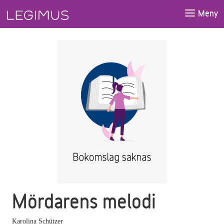
Gå till huvudinnehåll
Meny
Mördarens melodi
Karolina Schützer