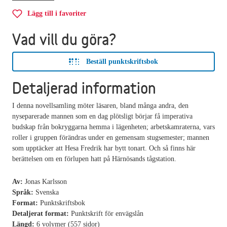
Lägg till i favoriter
Vad vill du göra?
Beställ punktskriftsbok
Detaljerad information
I denna novellsamling möter läsaren, bland många andra, den
nyseparerade mannen som en dag plötsligt börjar få imperativa
budskap från bokryggarna hemma i lägenheten; arbetskamraterna, vars
roller i gruppen förändras under en gemensam stugsemester; mannen
som upptäcker att Hesa Fredrik har bytt tonart. Och så finns här
berättelsen om en förlupen hatt på Härnösands tågstation.
Av:
Jonas Karlsson
Språk:
Svenska
Format:
Punktskriftsbok
Detaljerat format:
Punktskrift för envägslån
Längd:
6 volymer (557 sidor)