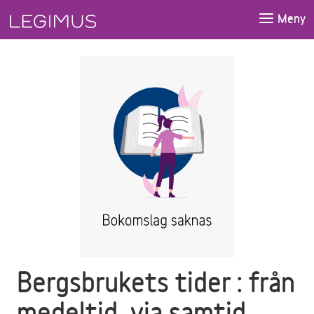
Gå till huvudinnehåll
Meny
Bergsbrukets tider : från
medeltid, via samtid,