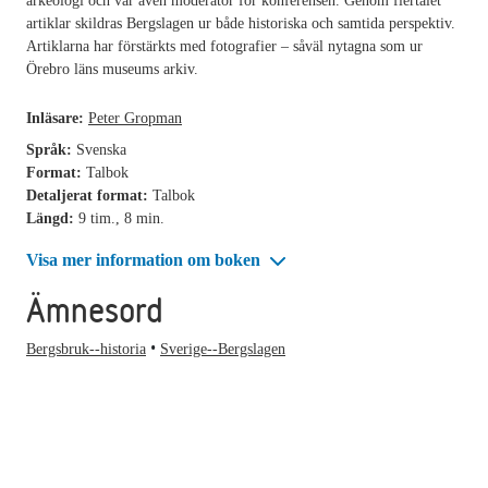
arkeologi och var även moderator för konferensen. Genom flertalet
artiklar skildras Bergslagen ur både historiska och samtida perspektiv.
Artiklarna har förstärkts med fotografier – såväl nytagna som ur
Örebro läns museums arkiv.
Inläsare:
Peter Gropman
Språk:
Svenska
Format:
Talbok
Detaljerat format:
Talbok
Längd:
9 tim., 8 min.
Visa mer information om boken
Ämnesord
Bergsbruk--historia
Sverige--Bergslagen