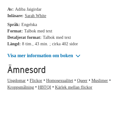
Av:
Adiba Jaigirdar
Inläsare:
Sarah White
Språk:
Engelska
Format:
Talbok med text
Detaljerat format:
Talbok med text
Längd:
8 tim., 43 min. ; cirka 402 sidor
Visa mer information om boken
Ämnesord
Ungdomar
Flickor
Homosexualitet
Queer
Muslimer
Kroppsmålning
HBTQI
Kärlek mellan flickor