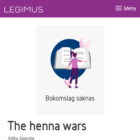
Gå till huvudinnehåll
Meny
The henna wars
Adiba Jaigirdar