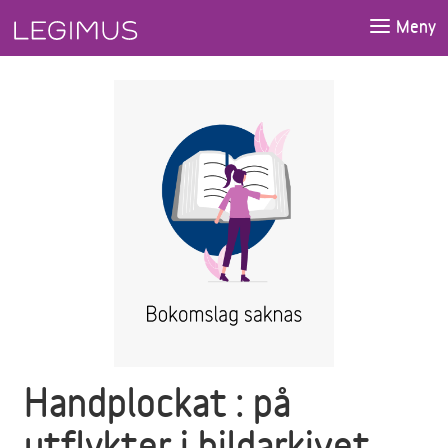
Gå till huvudinnehåll
Meny
Handplockat : på
utflykter i bildarkivet