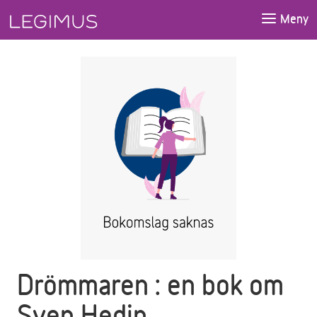
Gå till huvudinnehåll
Meny
Drömmaren : en bok om
Sven Hedin