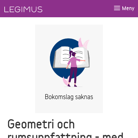
Gå till huvudinnehåll
Meny
Geometri och
rumsuppfattning - med