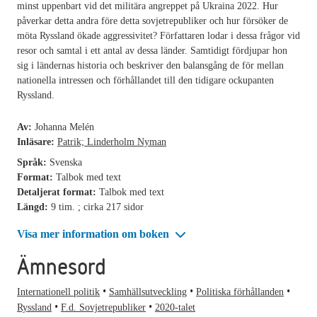
minst uppenbart vid det militära angreppet på Ukraina 2022. Hur
påverkar detta andra före detta sovjetrepubliker och hur försöker de
möta Ryssland ökade aggressivitet? Författaren lodar i dessa frågor vid
resor och samtal i ett antal av dessa länder. Samtidigt fördjupar hon
sig i ländernas historia och beskriver den balansgång de för mellan
nationella intressen och förhållandet till den tidigare ockupanten
Ryssland.
Av:
Johanna Melén
Inläsare:
Patrik; Linderholm Nyman
Språk:
Svenska
Format:
Talbok med text
Detaljerat format:
Talbok med text
Längd:
9 tim. ; cirka 217 sidor
Visa mer information om boken
Ämnesord
Internationell politik
Samhällsutveckling
Politiska förhållanden
Ryssland
F.d. Sovjetrepubliker
2020-talet