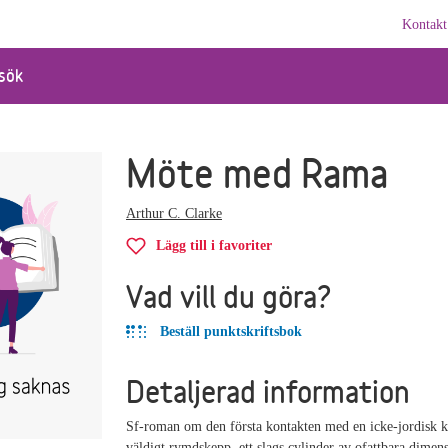
Kontakt
sök
Möte med Rama
Arthur C. Clarke
Lägg till i favoriter
Vad vill du göra?
Beställ punktskriftsbok
Detaljerad information
Sf-roman om den första kontakten med en icke-jordisk ku
väldigt rymdskepp, ett slags cylinder av ofattbara dimen