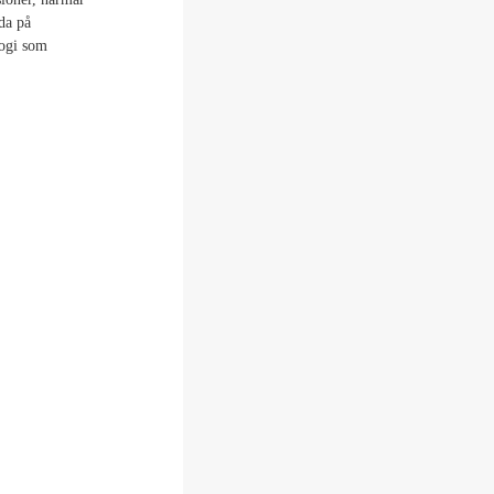
da på
logi som