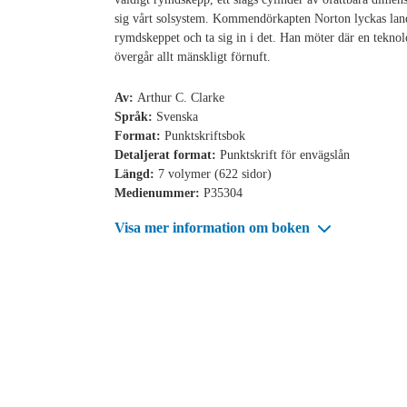
sig vårt solsystem. Kommendörkapten Norton lyckas lan
rymdskeppet och ta sig in i det. Han möter där en tekno
övergår allt mänskligt förnuft.
Av:
Arthur C. Clarke
Språk:
Svenska
Format:
Punktskriftsbok
Detaljerat format:
Punktskrift för envägslån
Längd:
7 volymer (622 sidor)
Medienummer:
P35304
Visa mer information om boken