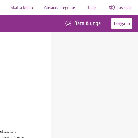
Skaffa konto
Använda Legimus
Hjälp
Läs sida
Barn & unga
Logga in
ltur. Ett
sioner, närmar