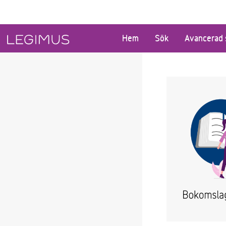
Gå till huvudinnehåll
Hem
Sök
Avancerad 