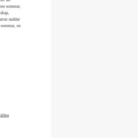
nnes sommar.
nskap,
varon suddar
a sommar, en
jällen