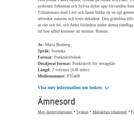
syskonen Sebastian och Sylvia dyker upp förvandlas he
Tillsammans med Levi och Janne bildar de en tajt geme
utforskar naturen och lever dekadent. Den gränslösa till
ut rätt och fel, och Anna förändras under denna oändlig
tid hon alltid kommer att minnas. Roman.
Av:
Maria Broberg
Språk:
Svenska
Format:
Punktskriftsbok
Detaljerat format:
Punktskrift för envägslån
Längd:
7 volymer (638 sidor)
Medienummer:
P35408
Visa mer information om boken
Ämnesord
Mor-dotterrelationer
Syskon
Mänskliga relationer
F