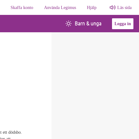
Skaffa konto
Använda Legimus
Hjälp
Läs sida
Barn & unga
Logga in
t ett dödsbo.
ter att