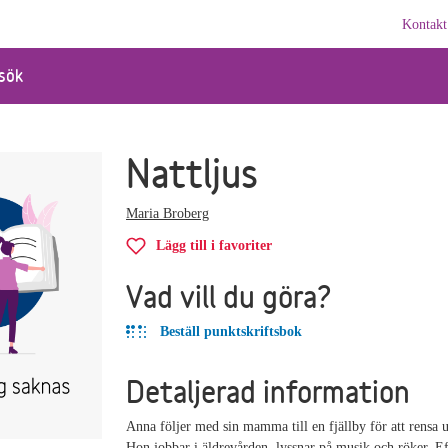
Kontakt
sök
Nattljus
Maria Broberg
Lägg till i favoriter
Vad vill du göra?
Beställ punktskriftsbok
Detaljerad information
Anna följer med sin mamma till en fjällby för att rensa u
Hon jobbar i äldrevården, lyssnar på musik och röker. Ef