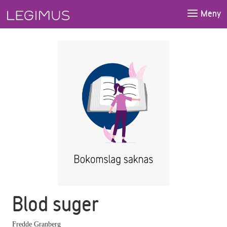
Gå till huvudinnehåll
Meny
Blod suger
Fredde Granberg