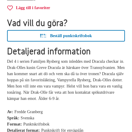
Lägg till i favoriter
Vad vill du göra?
Beställ punktskriftsbok
Detaljerad information
Del 4 i serien Familjen Rysberg som inleddes med Dracula checkar in.
Drak-Olles kusin Greve Dracula är härskare över Transsylvanien. Men
han kommer snart att dö och vem ska då ta över tronen? Dracula själv
hoppas på sin favoritsläkting, Vampyrella Rysberg, Drak-Olles dotter.
Men hon vill inte ens vara vampyr. Helst vill hon bara vara en vanlig
tonåring. När Drak-Olle får veta att hon kontaktat spökutdrivare
kämpar han emot. Ålder 6-9 år.
Av:
Fredde Granberg
Språk:
Svenska
Format:
Punktskriftsbok
Detaljerat format:
Punktskrift för envägslån