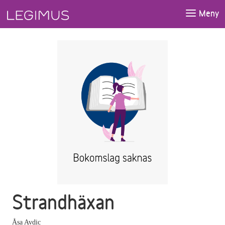
Gå till huvudinnehåll
Meny
Strandhäxan
Åsa Avdic