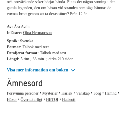
och oroväckande saker börjar hända. Finns det någon sanning i den
gamla legenden, den om häxan vid stranden som sägs hämnas de
vuxnas brott genom att ta deras söner? Från 12 år.
Av:
Åsa Avdic
Inläsare:
Qina Hermansson
Språk:
Svenska
Format:
Talbok med text
Detaljerat format:
Talbok med text
Längd:
5 tim., 33 min. ; cirka 210 sidor
Visa mer information om boken
Ämnesord
Försvunna personer
Mysterier
Kärlek
Vänskap
Sorg
Hämnd
Häxor
Övernaturligt
HBTQI
Hatbrott