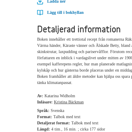
Ladda ner
Lägg till i bokhyllan
Detaljerad information
Boken innehåller ett trettiotal recept från romanerna Räk
Värma händer, Käraste vänner och Älskade Betty, bland 
skinkstrutar, laxpudding och pariservåfflor. Förutom rece
författaren en inblick i vardagslivet under mitten av 1900-
exempel kafferepens regler, hur man planerade matlagni
kylskåp och hur gästerna borde placeras under en midda
Boken framhåller att äldre metoder kan hjälpa oss spara
tänka klimatanpassat.
Av:
Katarina Widholm
Inläsare:
Kristina Bäckman
Språk:
Svenska
Format:
Talbok med text
Detaljerat format:
Talbok med text
Längd:
4 tim., 16 min. ; cirka 177 sidor