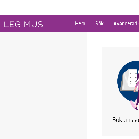
Gå till huvudinnehåll
Hem
Sök
Avancerad 