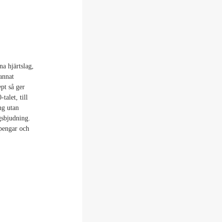
na hjärtslag,
annat
pt så ger
talet, till
ng utan
gsbjudning.
 pengar och