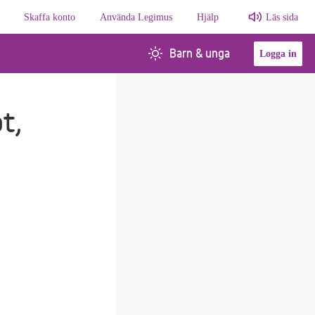
Skaffa konto
Använda Legimus
Hjälp
Läs sida
Barn & unga
Logga in
t,