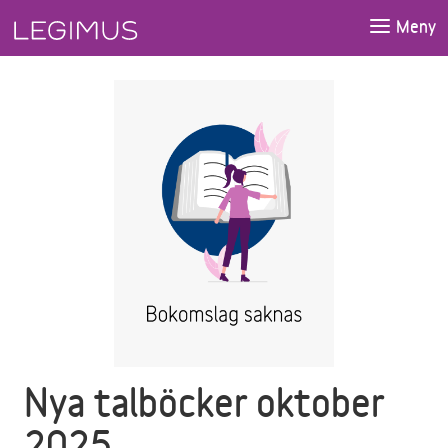
Gå till huvudinnehåll
Meny
Nya talböcker oktober
2025