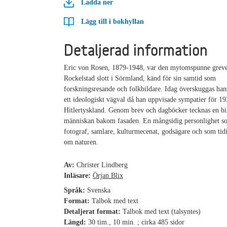
Ladda ner
Lägg till i bokhyllan
Detaljerad information
Eric von Rosen, 1879-1948, var den mytomspunne grev
Rockelstad slott i Sörmland, känd för sin samtid som
forskningsresande och folkbildare. Idag överskuggas han
ett ideologiskt vägval då han uppvisade sympatier för 19
Hitlertyskland. Genom brev och dagböcker tecknas en bi
människan bakom fasaden. En mångsidig personlighet s
fotograf, samlare, kulturmecenat, godsägare och som tid
om naturen.
Av:
Christer Lindberg
Inläsare:
Örjan Blix
Språk:
Svenska
Format:
Talbok med text
Detaljerat format:
Talbok med text (talsyntes)
Längd:
30 tim., 10 min. ; cirka 485 sidor