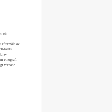
en på
s eftermäle av
30-talets
ld av
om etnograf,
igt värnade