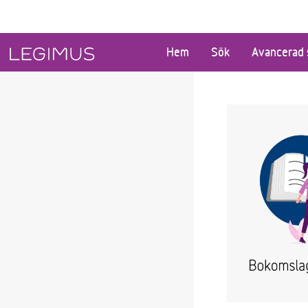
Gå till huvudinnehåll
Hem
Sök
Avancerad 