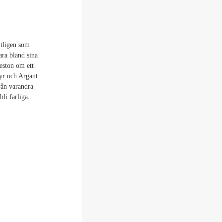
ntligen som
ara bland sina
eston om ett
lyr och Argant
rån varandra
li farliga.