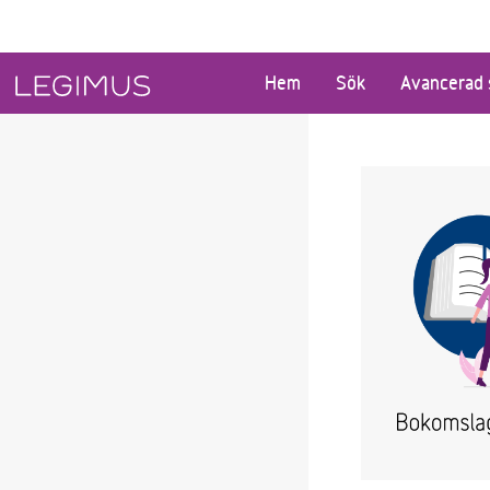
Gå till huvudinnehåll
Hem
Sök
Avancerad 