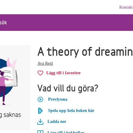
Kontakt
sök
A theory of dreami
Ava Reid
Lägg till i favoriter
Vad vill du göra?
Provlyssna
Spela upp hela boken här
Ladda ner
Lägg till i bokhyllan