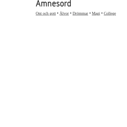
Ämnesord
Ont och gott
Älvor
Drömmar
Magi
College