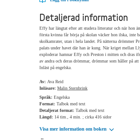
Detaljerad information
Effy har längtat efter att studera litteratur och när hon ä
första kvinna får börja på skolan väcker hon ilska, inte b
skolkamrater, utan i hela landet. På nätterna drömmer Pr
palats under havet där han är kung. När kriget mellan L
exploderar hamnar Effy och Preston i mitten och dras if
av andra och deras drömmar, drömmar som håller på att b
Inläst på engelska.
Av:
Ava Reid
Inläsare:
Malin Sternbrink
Språk:
Engelska
Format:
Talbok med text
Detaljerat format:
Talbok med text
Längd:
14 tim., 4 min. ; cirka 416 sidor
Visa mer information om boken