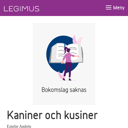
Gå till huvudinnehåll
Meny
Kaniner och kusiner
Emelie Andrén