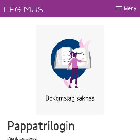
Gå till huvudinnehåll
Meny
Pappatrilogin
Patrik Lundberg