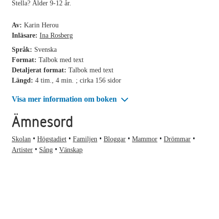
Stella? Ålder 9-12 år.
Av:
Karin Herou
Inläsare:
Ina Rosberg
Språk:
Svenska
Format:
Talbok med text
Detaljerat format:
Talbok med text
Längd:
4 tim., 4 min. ; cirka 156 sidor
Visa mer information om boken
Ämnesord
Skolan
Högstadiet
Familjen
Bloggar
Mammor
Drömmar
Artister
Sång
Vänskap