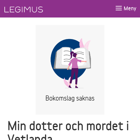
Gå till huvudinnehåll
Meny
Min dotter och mordet i
Vetlanda