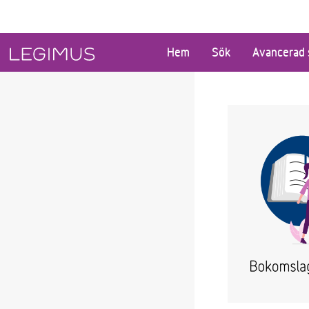
Gå till huvudinnehåll
Hem
Sök
Avancerad 