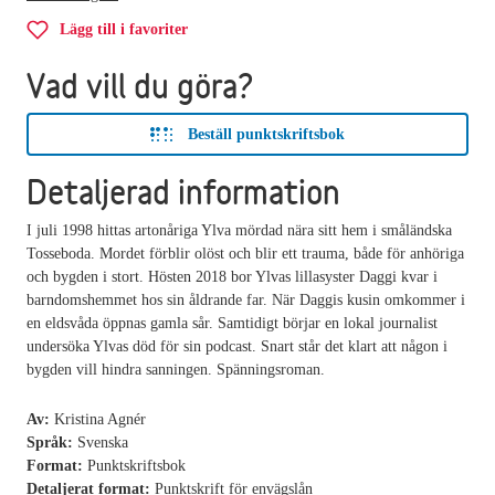
Lägg till i favoriter
Vad vill du göra?
Beställ punktskriftsbok
Detaljerad information
I juli 1998 hittas artonåriga Ylva mördad nära sitt hem i småländska
Tosseboda. Mordet förblir olöst och blir ett trauma, både för anhöriga
och bygden i stort. Hösten 2018 bor Ylvas lillasyster Daggi kvar i
barndomshemmet hos sin åldrande far. När Daggis kusin omkommer i
en eldsvåda öppnas gamla sår. Samtidigt börjar en lokal journalist
undersöka Ylvas död för sin podcast. Snart står det klart att någon i
bygden vill hindra sanningen. Spänningsroman.
Av:
Kristina Agnér
Språk:
Svenska
Format:
Punktskriftsbok
Detaljerat format:
Punktskrift för envägslån