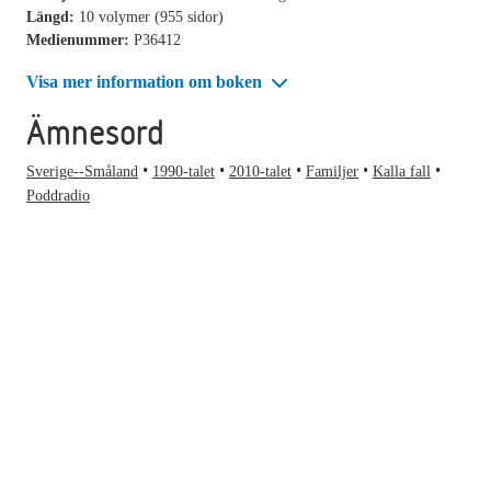
Längd:
10 volymer (955 sidor)
Medienummer:
P36412
Visa mer information om boken
Ämnesord
Sverige--Småland
1990-talet
2010-talet
Familjer
Kalla fall
Poddradio