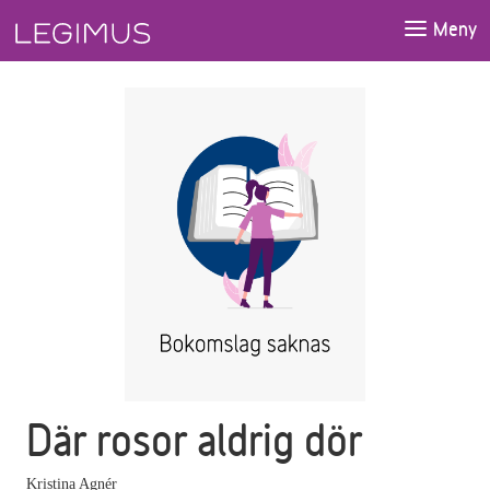
Gå till huvudinnehåll
Meny
Där rosor aldrig dör
Kristina Agnér