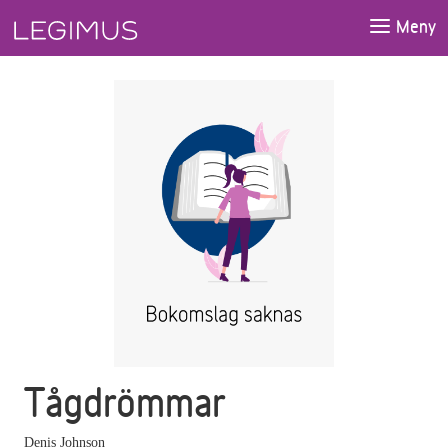
Gå till huvudinnehåll
Meny
Tågdrömmar
Denis Johnson