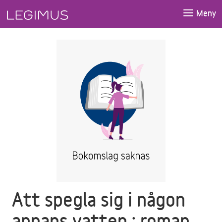
Gå till huvudinnehåll
Meny
Att spegla sig i någon
annans vatten : roman