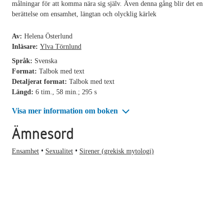
målningar för att komma nära sig själv. Även denna gång blir det en
berättelse om ensamhet, längtan och olycklig kärlek
Av:
Helena Österlund
Inläsare:
Ylva Törnlund
Språk:
Svenska
Format:
Talbok med text
Detaljerat format:
Talbok med text
Längd:
6 tim., 58 min.; 295 s
Visa mer information om boken
Ämnesord
Ensamhet
Sexualitet
Sirener (grekisk mytologi)