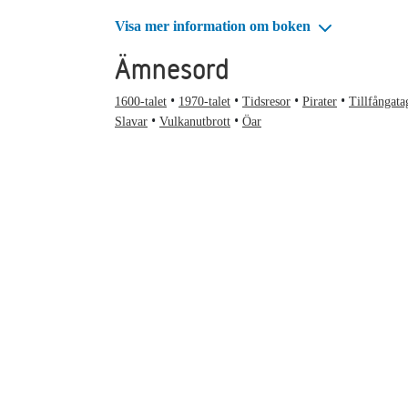
Visa mer information om boken
Ämnesord
1600-talet
1970-talet
Tidsresor
Pirater
Tillfångata
Slavar
Vulkanutbrott
Öar