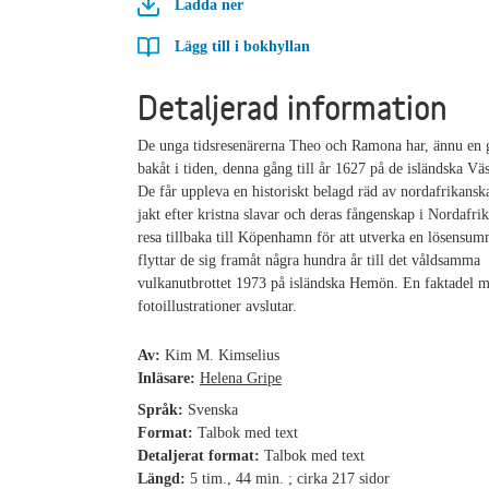
Ladda ner
Lägg till i bokhyllan
Detaljerad information
De unga tidsresenärerna Theo och Ramona har, ännu en g
bakåt i tiden, denna gång till år 1627 på de isländska V
De får uppleva en historiskt belagd räd av nordafrikanska
jakt efter kristna slavar och deras fångenskap i Nordafri
resa tillbaka till Köpenhamn för att utverka en lösensum
flyttar de sig framåt några hundra år till det våldsamma
vulkanutbrottet 1973 på isländska Hemön. En faktadel 
fotoillustrationer avslutar.
Av:
Kim M. Kimselius
Inläsare:
Helena Gripe
Språk:
Svenska
Format:
Talbok med text
Detaljerat format:
Talbok med text
Längd:
5 tim., 44 min. ; cirka 217 sidor