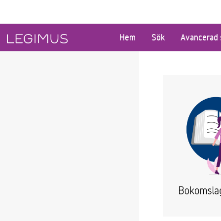
Gå till huvudinnehåll
Hem
Sök
Avancerad 