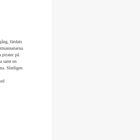
ång, färdats
ästmannaöarna.
 pirater på
ka samt en
ma. Slutligen
med