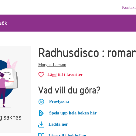
Kontakt
sök
Radhusdisco : roma
Morgan Larsson
Lägg till i favoriter
Vad vill du göra?
Provlyssna
Spela upp hela boken här
Ladda ner
Lägg till i bokhyllan