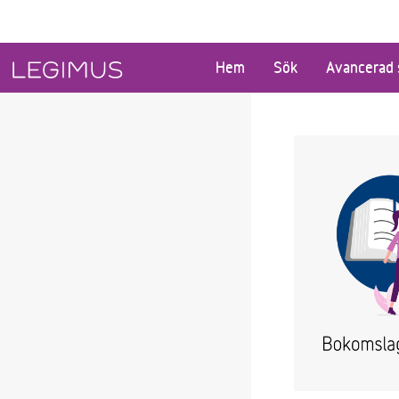
Gå till huvudinnehåll
Hem
Sök
Avancerad 