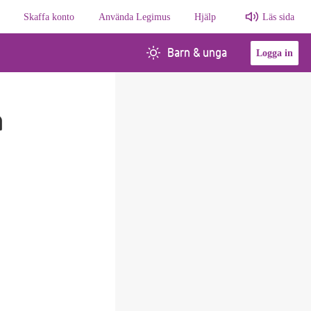
Skaffa konto
Använda Legimus
Hjälp
Läs sida
Barn & unga
Logga in
n