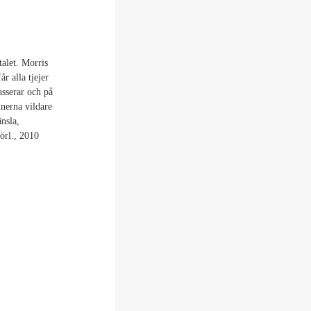
alet. Morris
år alla tjejer
asserar och på
nnerna vildare
nsla,
örl., 2010