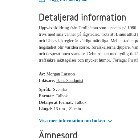
Detaljerad information
Uppväxtskildring från Trollhättan som utspelas på 1980-t
trivs med sina vänner på lågstadiet, trots att Linus alltid f
och Ubbes lekregler är väldigt märkliga. Mellanstadiet p
högstadiet blir världen större, förälskelserna djupare, vä
och desperationen starkare. Debutroman med tydlig tidkä
träffsäkra iakttagelser och mycket humor. Förlaga: Piratf
Av:
Morgan Larsson
Inläsare:
Hans Sandquist
Språk:
Svenska
Format:
Talbok
Detaljerat format:
Talbok
Längd:
13 tim., 21 min.
Visa mer information om boken
Ämnesord