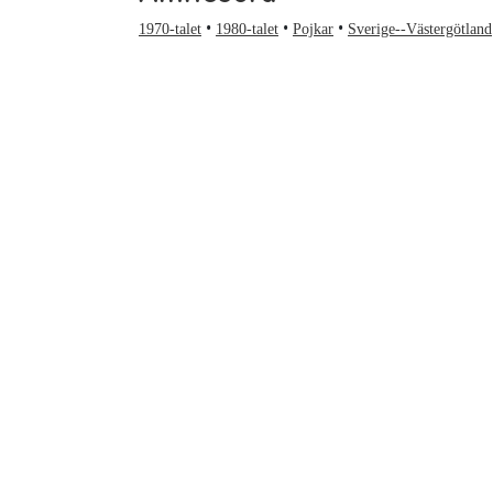
1970-talet
1980-talet
Pojkar
Sverige--Västergötland