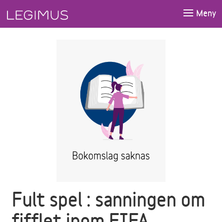
Gå till huvudinnehåll
Meny
Fult spel : sanningen om
fifflet inom FIFA