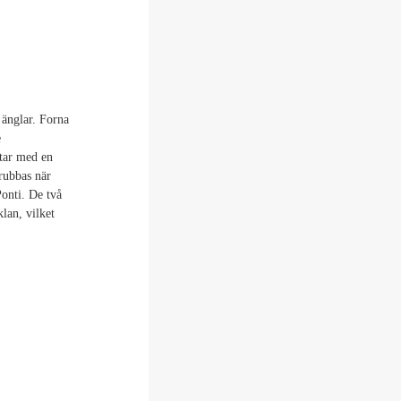
 änglar. Forna
e
etar med en
 rubbas när
Ponti. De två
lan, vilket