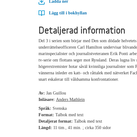
Ladda ner
Lägg till i bokhyllan
Detaljerad information
Del 3 i serien som börjar med Den som dödade helvetets
underrättelseofficeren Carl Hamilton undervisar blivand
marinspecialister och journalistveteranen Erik Ponti arb
tv-serie om flottans seger mot Ryssland. Deras lugna liv
högerextremister hotar såväl kvinnliga journalister som 
vännerna inleder en katt- och råttalek med nätverket Fack
snart eskalerar till våldsamma konfrontationer.
Av:
Jan Guillou
Inläsare:
Anders Mathlein
Språk:
Svenska
Format:
Talbok med text
Detaljerat format:
Talbok med text
Längd:
11 tim., 41 min. ; cirka 350 sidor