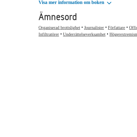
Visa mer information om boken
Ämnesord
Organiserad brottslighet
Journalister
Författare
Offi
Infiltratörer
Underrättelseverksamhet
Högerextremis