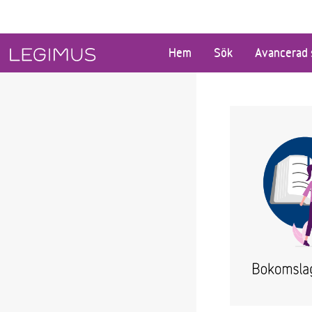
Gå till huvudinnehåll
Hem
Sök
Avancerad 