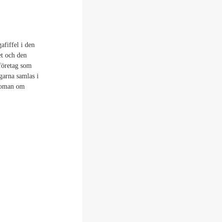
fiffel i den
et och den
tföretag som
garna samlas i
 roman om