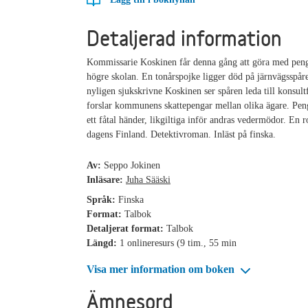
Detaljerad information
Kommissarie Koskinen får denna gång att göra med penga
högre skolan. En tonårspojke ligger död på järnvägsspår
nyligen sjukskrivne Koskinen ser spåren leda till konsul
forslar kommunens skattepengar mellan olika ägare. Pen
ett fåtal händer, likgiltiga inför andras vedermödor. En
dagens Finland. Detektivroman. Inläst på finska.
Av:
Seppo Jokinen
Inläsare:
Juha Sääski
Språk:
Finska
Format:
Talbok
Detaljerat format:
Talbok
Längd:
1 onlineresurs (9 tim., 55 min
Visa mer information om boken
Ämnesord