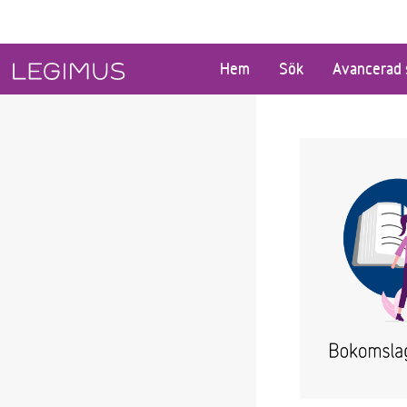
Gå till huvudinnehåll
Hem
Sök
Avancerad 