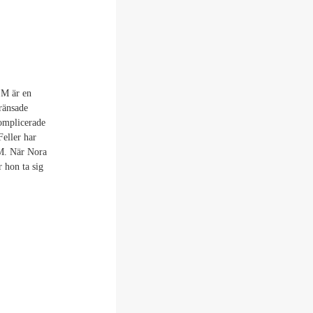
 M är en
ränsade
komplicerade
Feller har
 M. När Nora
 hon ta sig