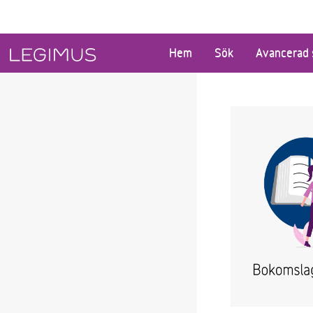
Gå till huvudinnehåll
Hem
Sök
Avancerad 