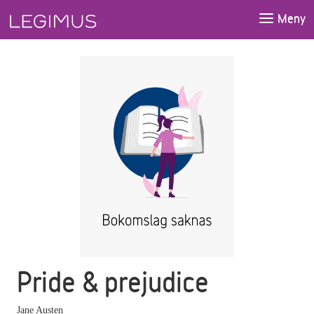
Gå till huvudinnehåll
Meny
Pride & prejudice
Jane Austen