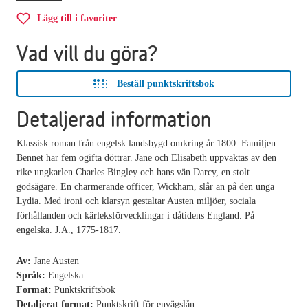
Lägg till i favoriter
Vad vill du göra?
Beställ punktskriftsbok
Detaljerad information
Klassisk roman från engelsk landsbygd omkring år 1800. Familjen
Bennet har fem ogifta döttrar. Jane och Elisabeth uppvaktas av den
rike ungkarlen Charles Bingley och hans vän Darcy, en stolt
godsägare. En charmerande officer, Wickham, slår an på den unga
Lydia. Med ironi och klarsyn gestaltar Austen miljöer, sociala
förhållanden och kärleksförvecklingar i dåtidens England. På
engelska. J.A., 1775-1817.
Av:
Jane Austen
Språk:
Engelska
Format:
Punktskriftsbok
Detaljerat format:
Punktskrift för envägslån