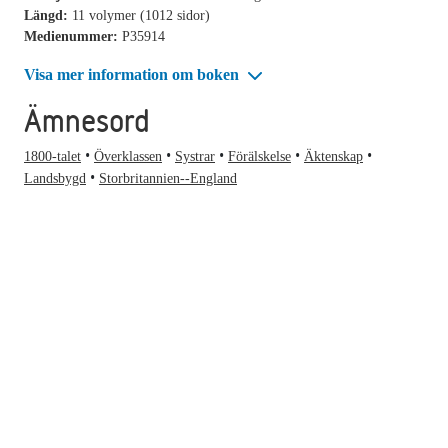
Längd:
11 volymer (1012 sidor)
Medienummer:
P35914
Visa mer information om boken
Ämnesord
1800-talet
Överklassen
Systrar
Förälskelse
Äktenskap
Landsbygd
Storbritannien--England