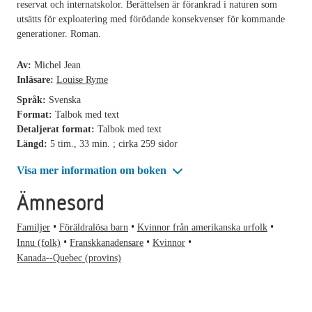
reservat och internatskolor. Berättelsen är förankrad i naturen som
utsätts för exploatering med förödande konsekvenser för kommande
generationer. Roman.
Av:
Michel Jean
Inläsare:
Louise Ryme
Språk:
Svenska
Format:
Talbok med text
Detaljerat format:
Talbok med text
Längd:
5 tim., 33 min. ; cirka 259 sidor
Visa mer information om boken
Ämnesord
Familjer
Föräldralösa barn
Kvinnor från amerikanska urfolk
Innu (folk)
Franskkanadensare
Kvinnor
Kanada--Quebec (provins)