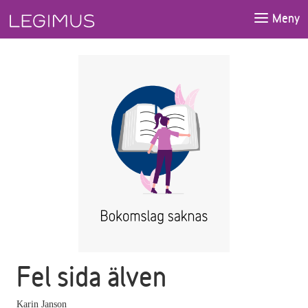
Gå till huvudinnehåll
Meny
Fel sida älven
Karin Janson