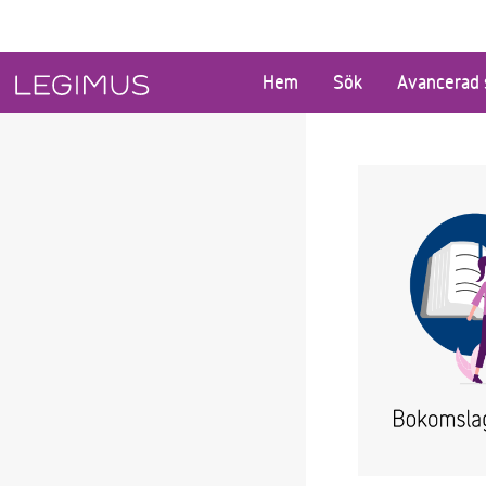
Gå till huvudinnehåll
Hem
Sök
Avancerad 