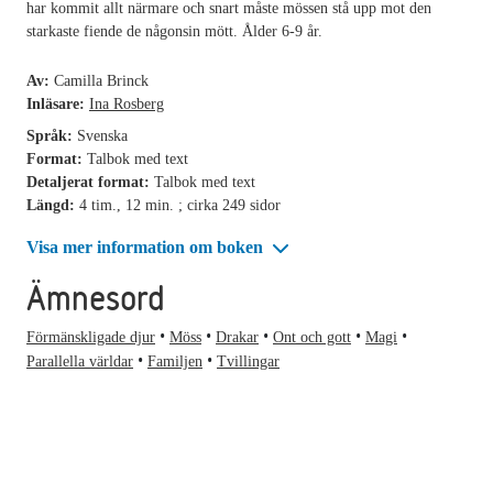
har kommit allt närmare och snart måste mössen stå upp mot den
starkaste fiende de någonsin mött. Ålder 6-9 år.
Av:
Camilla Brinck
Inläsare:
Ina Rosberg
Språk:
Svenska
Format:
Talbok med text
Detaljerat format:
Talbok med text
Längd:
4 tim., 12 min. ; cirka 249 sidor
Visa mer information om boken
Ämnesord
Förmänskligade djur
Möss
Drakar
Ont och gott
Magi
Parallella världar
Familjen
Tvillingar