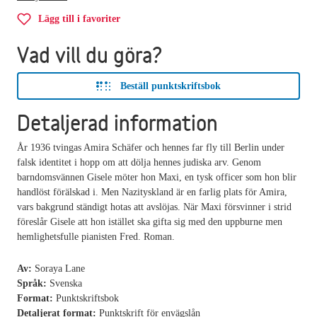
Lägg till i favoriter
Vad vill du göra?
Beställ punktskriftsbok
Detaljerad information
År 1936 tvingas Amira Schäfer och hennes far fly till Berlin under
falsk identitet i hopp om att dölja hennes judiska arv. Genom
barndomsvännen Gisele möter hon Maxi, en tysk officer som hon blir
handlöst förälskad i. Men Nazityskland är en farlig plats för Amira,
vars bakgrund ständigt hotas att avslöjas. När Maxi försvinner i strid
föreslår Gisele att hon istället ska gifta sig med den uppburne men
hemlighetsfulle pianisten Fred. Roman.
Av:
Soraya Lane
Språk:
Svenska
Format:
Punktskriftsbok
Detaljerat format:
Punktskrift för envägslån