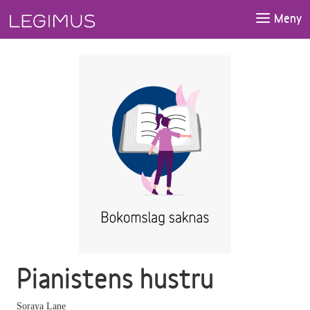
Gå till huvudinnehåll
Meny
Pianistens hustru
Soraya Lane