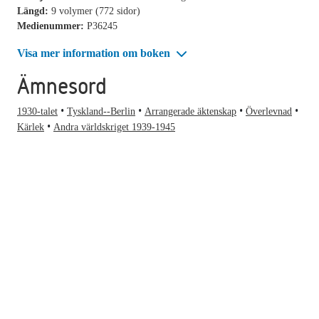
Längd:
9 volymer (772 sidor)
Medienummer:
P36245
Visa mer information om boken
Ämnesord
1930-talet
Tyskland--Berlin
Arrangerade äktenskap
Överlevnad
Kärlek
Andra världskriget 1939-1945