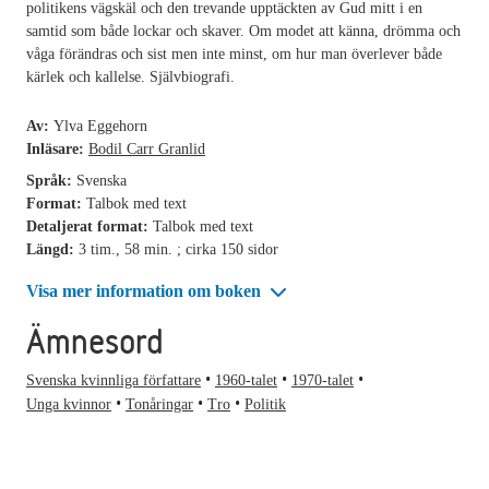
politikens vägskäl och den trevande upptäckten av Gud mitt i en
samtid som både lockar och skaver. Om modet att känna, drömma och
våga förändras och sist men inte minst, om hur man överlever både
kärlek och kallelse. Självbiografi.
Av:
Ylva Eggehorn
Inläsare:
Bodil Carr Granlid
Språk:
Svenska
Format:
Talbok med text
Detaljerat format:
Talbok med text
Längd:
3 tim., 58 min. ; cirka 150 sidor
Visa mer information om boken
Ämnesord
Svenska kvinnliga författare
1960-talet
1970-talet
Unga kvinnor
Tonåringar
Tro
Politik