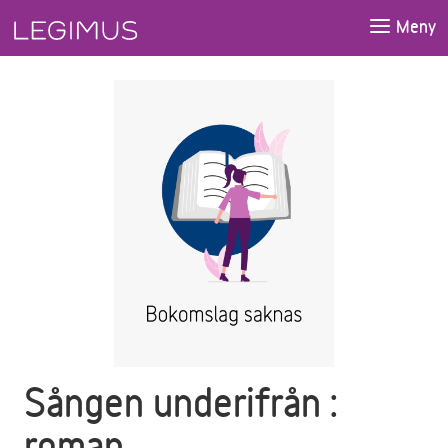
Gå till huvudinnehåll
Meny
Sången underifrån :
roman