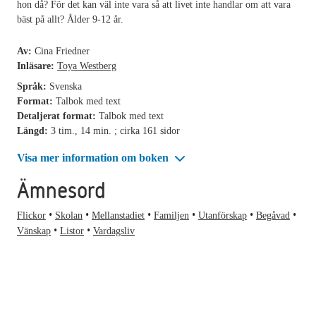
hon då? För det kan väl inte vara så att livet inte handlar om att vara
bäst på allt? Ålder 9-12 år.
Av:
Cina Friedner
Inläsare:
Toya Westberg
Språk:
Svenska
Format:
Talbok med text
Detaljerat format:
Talbok med text
Längd:
3 tim., 14 min. ; cirka 161 sidor
Visa mer information om boken
Ämnesord
Flickor
Skolan
Mellanstadiet
Familjen
Utanförskap
Begåvad
Vänskap
Listor
Vardagsliv