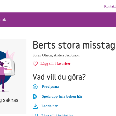
Kontakt
sök
Berts stora misstag
Sören Olsson
,
Anders Jacobsson
Lägg till i favoriter
Vad vill du göra?
Provlyssna
Spela upp hela boken här
Ladda ner
Lägg till i bokhyllan