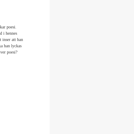
kar poesi.
ed i hennes
t inser att han
ka han lyckas
iver poesi?