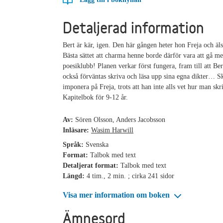
Detaljerad information
Bert är kär, igen. Den här gången heter hon Freja och äls
Bästa sättet att charma henne borde därför vara att gå m
poesiklubb! Planen verkar först fungera, fram till att Ber
också förväntas skriva och läsa upp sina egna dikter… S
imponera på Freja, trots att han inte alls vet hur man skr
Kapitelbok för 9-12 år.
Av:
Sören Olsson, Anders Jacobsson
Inläsare:
Wasim Harwill
Språk:
Svenska
Format:
Talbok med text
Detaljerat format:
Talbok med text
Längd:
4 tim., 2 min. ; cirka 241 sidor
Visa mer information om boken
Ämnesord