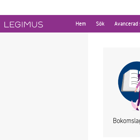
Gå till huvudinnehåll
Hem
Sök
Avancerad 