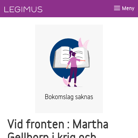
Gå till huvudinnehåll
Meny
Vid fronten : Martha
Gellhorn i krig och