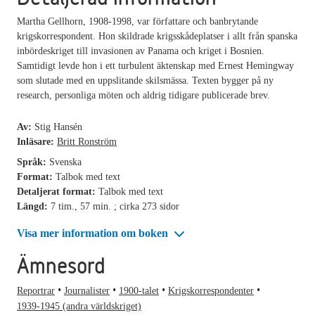
Martha Gellhorn, 1908-1998, var författare och banbrytande
krigskorrespondent. Hon skildrade krigsskådeplatser i allt från spanska
inbördeskriget till invasionen av Panama och kriget i Bosnien.
Samtidigt levde hon i ett turbulent äktenskap med Ernest Hemingway
som slutade med en uppslitande skilsmässa. Texten bygger på ny
research, personliga möten och aldrig tidigare publicerade brev.
Av:
Stig Hansén
Inläsare:
Britt Ronström
Språk:
Svenska
Format:
Talbok med text
Detaljerat format:
Talbok med text
Längd:
7 tim., 57 min. ; cirka 273 sidor
Visa mer information om boken
Ämnesord
Reportrar
Journalister
1900-talet
Krigskorrespondenter
1939-1945 (andra världskriget)