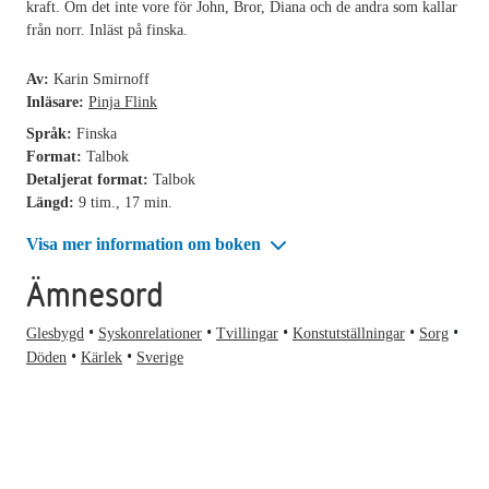
kraft. Om det inte vore för John, Bror, Diana och de andra som kallar
från norr. Inläst på finska.
Av:
Karin Smirnoff
Inläsare:
Pinja Flink
Språk:
Finska
Format:
Talbok
Detaljerat format:
Talbok
Längd:
9 tim., 17 min.
Visa mer information om boken
Ämnesord
Glesbygd
Syskonrelationer
Tvillingar
Konstutställningar
Sorg
Döden
Kärlek
Sverige