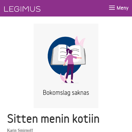
Gå till huvudinnehåll
Meny
Sitten menin kotiin
Karin Smirnoff