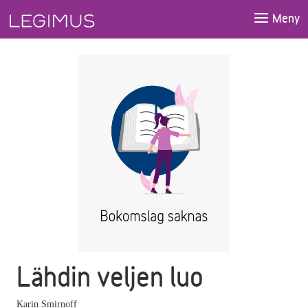
Gå till huvudinnehåll
Meny
Lähdin veljen luo
Karin Smirnoff