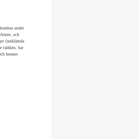
 bombas under
 Annie, och
ger fastklämda
e räddats, har
och hennes