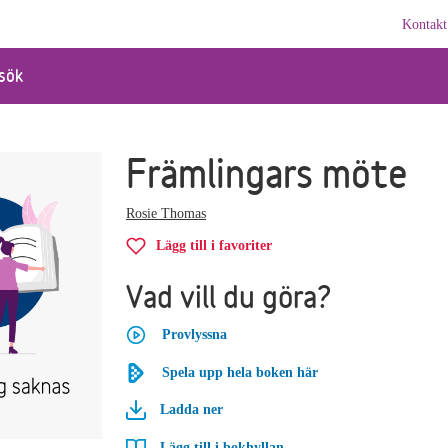
Kontakt
sök
Främlingars möte
Rosie Thomas
Lägg till i favoriter
Vad vill du göra?
Provlyssna
Spela upp hela boken här
Ladda ner
Lägg till i bokhyllan