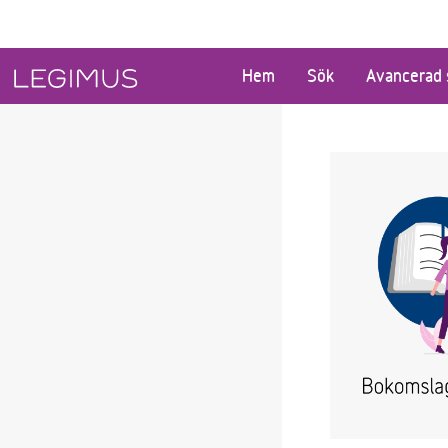
Gå till huvudinnehåll
Hem
Sök
Avancerad 