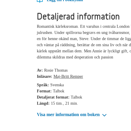
Detaljerad information
Romantisk kärleksroman. Ett varuhus i centrala London
julrushen. Under spillrorna begravs en ung tvåbarnsmor,
en för henne okänd man, Steve. Under de timmar de lig
och väntar på räddning, berättar de om sina liv och när d
kärlek uppstått mellan dem. Men Annie är lyckligt gift, 
dilemma skildras med desperation och passion
Av:
Rosie Thomas
Inläsare:
Maj-Britt Remper
Språk:
Svenska
Format:
Talbok
Detaljerat format:
Talbok
Längd:
15 tim., 21 min.
Visa mer information om boken