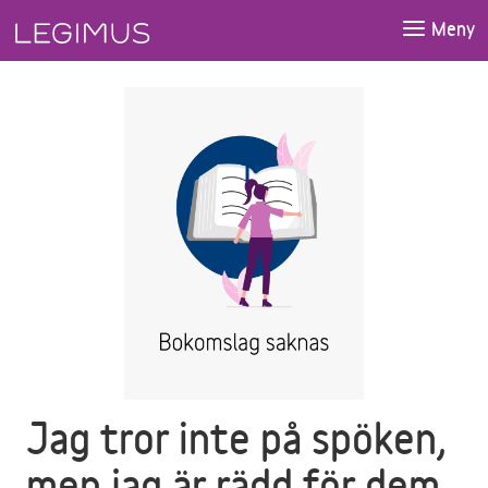
Gå till huvudinnehåll
Meny
Jag tror inte på spöken,
men jag är rädd för dem