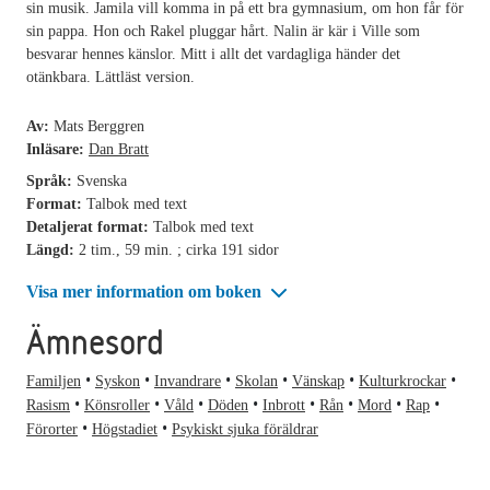
sin musik. Jamila vill komma in på ett bra gymnasium, om hon får för
sin pappa. Hon och Rakel pluggar hårt. Nalin är kär i Ville som
besvarar hennes känslor. Mitt i allt det vardagliga händer det
otänkbara. Lättläst version.
Av:
Mats Berggren
Inläsare:
Dan Bratt
Språk:
Svenska
Format:
Talbok med text
Detaljerat format:
Talbok med text
Längd:
2 tim., 59 min. ; cirka 191 sidor
Visa mer information om boken
Ämnesord
Familjen
Syskon
Invandrare
Skolan
Vänskap
Kulturkrockar
Rasism
Könsroller
Våld
Döden
Inbrott
Rån
Mord
Rap
Förorter
Högstadiet
Psykiskt sjuka föräldrar