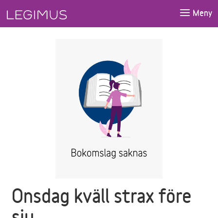
Gå till huvudinnehåll
Meny
Onsdag kväll strax före
sju